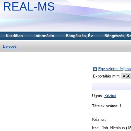
REAL-MS
Kezdőlap
Információ
Böngészés, Év
Böngészés, Sz
Belépés
Egy szinttel feljebb
Exportálás mint
Ugrás:
Kézirat
Tételek száma:
1
.
Kézirat
Itzel, Joh. Nicolaus
(1