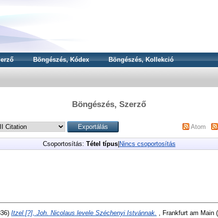
erző
Böngészés, Kódex
Böngészés, Kollekció
Böngészés, Szerző
Atom
Csoportosítás:
Tétel típus
|
Nincs csoportosítás
836)
Itzel [?], Joh. Nicolaus levele Széchenyi Istvánnak.
, Frankfurt am Main (