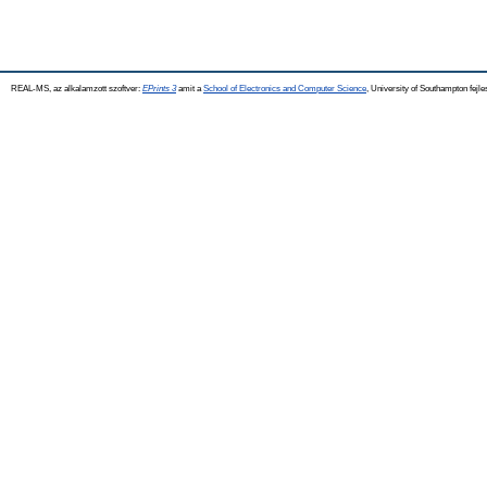
REAL-MS, az alkalamzott szoftver:
EPrints 3
amit a
School of Electronics and Computer Science
, University of Southampton fejle