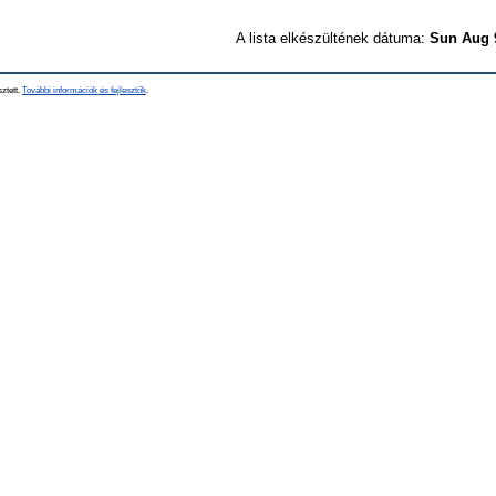
A lista elkészültének dátuma:
Sun Aug 
sztett.
További információk és fejlesztők
.