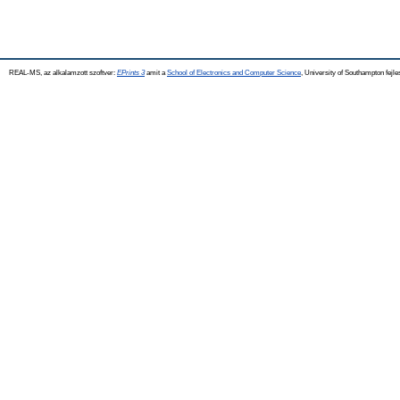
REAL-MS, az alkalamzott szoftver:
EPrints 3
amit a
School of Electronics and Computer Science
, University of Southampton fejle