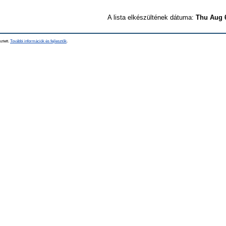
A lista elkészültének dátuma:
Thu Aug 
sztett.
További információk és fejlesztők
.