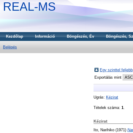
REAL-MS
Kezdőlap
Információ
Böngészés, Év
Böngészés, Sz
Belépés
Egy szinttel feljebb
Exportálás mint
Ugrás:
Kézirat
Tételek száma:
1
.
Kézirat
Ito, Narihiko
(1971)
Nar