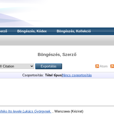
erző
Böngészés, Kódex
Böngészés, Kollekció
Böngészés, Szerző
Atom
Csoportosítás:
Tétel típus
|
Nincs csoportosítás
ihiko Ito levele Lukács Györgynek.
, Warszawa (Kézirat)