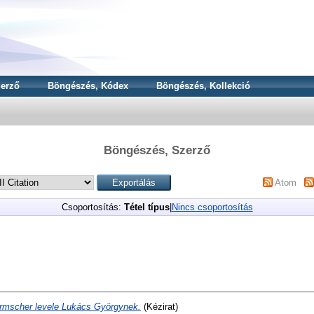
erző
Böngészés, Kódex
Böngészés, Kollekció
Böngészés, Szerző
Atom
Csoportosítás:
Tétel típus
|
Nincs csoportosítás
Irmscher levele Lukács Györgynek.
(Kézirat)