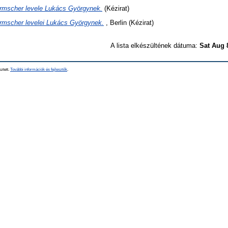
Irmscher levele Lukács Györgynek.
(Kézirat)
Irmscher levelei Lukács Györgynek.
, Berlin (Kézirat)
A lista elkészültének dátuma:
Sat Aug 
sztett.
További információk és fejlesztők
.