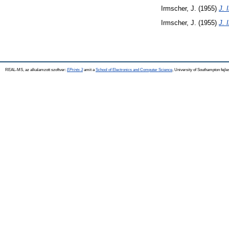
Irmscher, J.
(1955)
J. 
Irmscher, J.
(1955)
J. 
REAL-MS, az alkalamzott szoftver:
EPrints 3
amit a
School of Electronics and Computer Science
, University of Southampton fejle