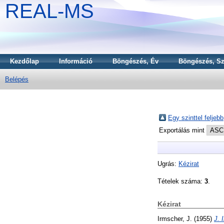
REAL-MS
Kezdőlap
Információ
Böngészés, Év
Böngészés, Sz
Belépés
Egy szinttel feljebb
Exportálás mint
Ugrás:
Kézirat
Tételek száma:
3
.
Kézirat
Irmscher, J.
(1955)
J. 