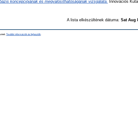
ázis koncepciójának és megvalósíthatóságának vizsgálata.
Innovációs Kuta
A lista elkészültének dátuma:
Sat Aug 
sztett.
További információk és fejlesztők
.