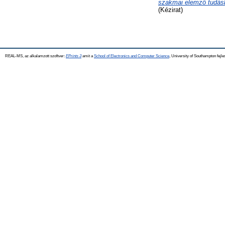
szakmai elemző tudásb
(Kézirat)
REAL-MS, az alkalamzott szoftver:
EPrints 3
amit a
School of Electronics and Computer Science
, University of Southampton fejle