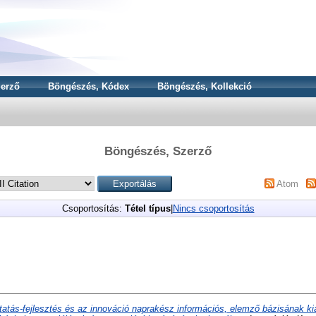
erző
Böngészés, Kódex
Böngészés, Kollekció
Böngészés, Szerző
Atom
Csoportosítás:
Tétel típus
|
Nincs csoportosítás
tatás-fejlesztés és az innováció naprakész információs, elemző bázisának kia