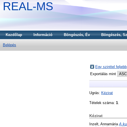
REAL-MS
Kezdőlap
Információ
Böngészés, Év
Böngészés, Sz
Belépés
Egy szinttel feljebb
Exportálás mint
Ugrás:
Kézirat
Tételek száma:
1
.
Kézirat
Inzelt, Annamária
A ku