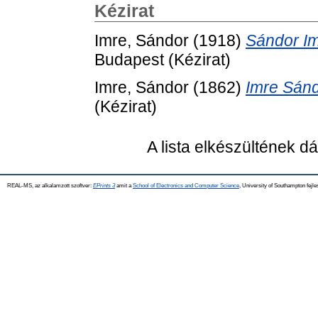
Kézirat
Imre, Sándor
(1918)
Sándor Imr
Budapest (Kézirat)
Imre, Sándor
(1862)
Imre Sánd
(Kézirat)
A lista elkészültének 
REAL-MS, az alkalamzott szoftver:
EPrints 3
amit a
School of Electronics and Computer Science
, University of Southampton fejle