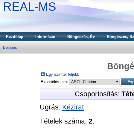
REAL-MS
Kezdőlap
Információ
Böngészés, Év
Böngészés, Sz
Belépés
Böngé
Egy szinttel feljebb
Exportálás mint
Csoportosítás:
Téte
Ugrás:
Kézirat
Tételek száma:
2
.