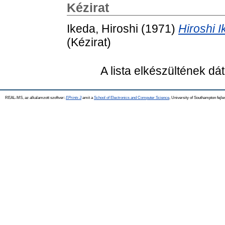
Kézirat
Ikeda, Hiroshi
(1971)
Hiroshi 
(Kézirat)
A lista elkészültének d
REAL-MS, az alkalamzott szoftver:
EPrints 3
amit a
School of Electronics and Computer Science
, University of Southampton fejle