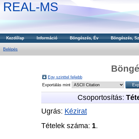
REAL-MS
Kezdőlap
Információ
Böngészés, Év
Böngészés, Sz
Belépés
Böngé
Egy szinttel feljebb
Exportálás mint
Csoportosítás:
Téte
Ugrás:
Kézirat
Tételek száma:
1
.