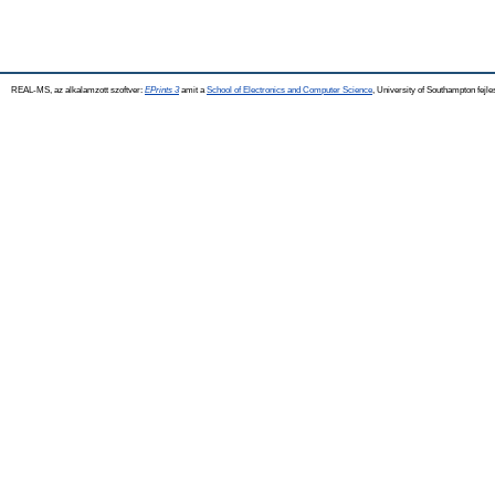
REAL-MS, az alkalamzott szoftver:
EPrints 3
amit a
School of Electronics and Computer Science
, University of Southampton fejle