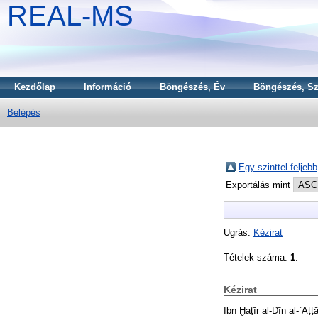
REAL-MS
Kezdőlap
Információ
Böngészés, Év
Böngészés, Sz
Belépés
Egy szinttel feljebb
Exportálás mint
Ugrás:
Kézirat
Tételek száma:
1
.
Kézirat
Ibn Ḫaṭīr al-Dīn al-`A