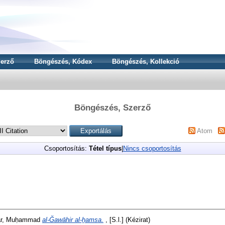
erző
Böngészés, Kódex
Böngészés, Kollekció
Böngészés, Szerző
Atom
Csoportosítás:
Tétel típus
|
Nincs csoportosítás
ṭṭār, Muḥammad
al-Ğawāhir al-ẖamsa.
, [S.l.] (Kézirat)