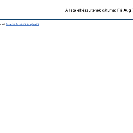
A lista elkészültének dátuma:
Fri Aug 
sztett.
További információk és fejlesztők
.