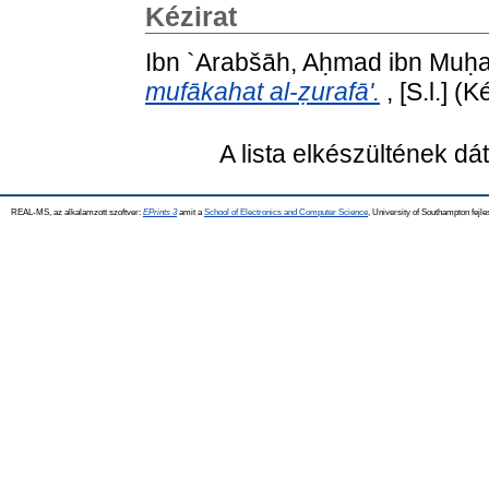
Kézirat
Ibn `Arabšāh, Aḥmad ibn Mu
mufākahat al-ẓurafā'.
, [S.l.] (K
A lista elkészültének d
REAL-MS, az alkalamzott szoftver:
EPrints 3
amit a
School of Electronics and Computer Science
, University of Southampton fejle