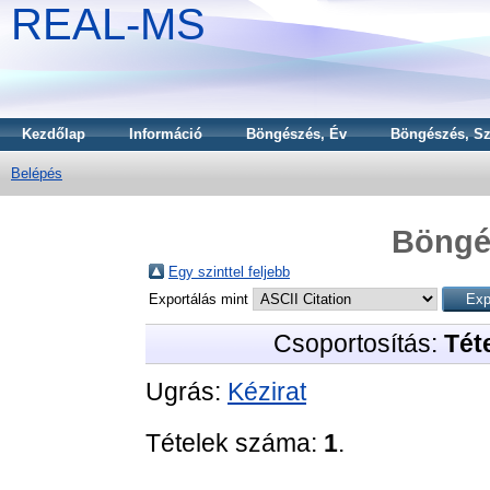
REAL-MS
Kezdőlap
Információ
Böngészés, Év
Böngészés, Sz
Belépés
Böngé
Egy szinttel feljebb
Exportálás mint
Csoportosítás:
Téte
Ugrás:
Kézirat
Tételek száma:
1
.