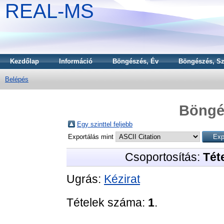
REAL-MS
Kezdőlap
Információ
Böngészés, Év
Böngészés, Sz
Belépés
Böngé
Egy szinttel feljebb
Exportálás mint
Csoportosítás:
Téte
Ugrás:
Kézirat
Tételek száma:
1
.