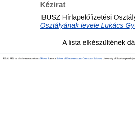
Kézirat
IBUSZ Hírlapelőfizetési Osztá
Osztályának levele Lukács Gy
A lista elkészültének 
REAL-MS, az alkalamzott szoftver:
EPrints 3
amit a
School of Electronics and Computer Science
, University of Southampton fejle