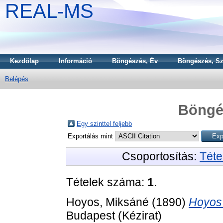
REAL-MS
Kezdőlap
Információ
Böngészés, Év
Böngészés, Sz
Belépés
Böngé
Egy szinttel feljebb
Exportálás mint
Csoportosítás:
Téte
Tételek száma:
1
.
Hoyos, Miksáné
(1890)
Hoyos 
Budapest (Kézirat)