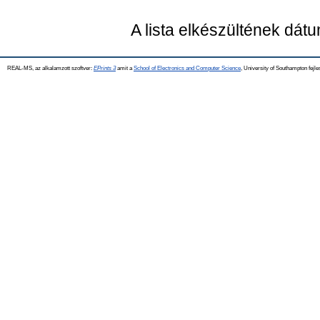
A lista elkészültének dát
REAL-MS, az alkalamzott szoftver:
EPrints 3
amit a
School of Electronics and Computer Science
, University of Southampton fejle