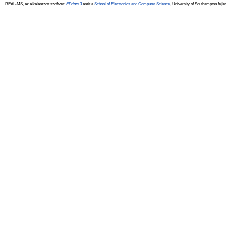
REAL-MS, az alkalamzott szoftver:
EPrints 3
amit a
School of Electronics and Computer Science
, University of Southampton fejle