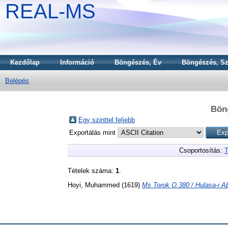
REAL-MS
Kezdőlap
Információ
Böngészés, Év
Böngészés, Sz
Belépés
Bön
Egy szinttel feljebb
Exportálás mint
Csoportosítás:
T
Tételek száma:
1
.
Hoyi, Muhammed
(1619)
Ms Torok O.380 / Hulasa-i A