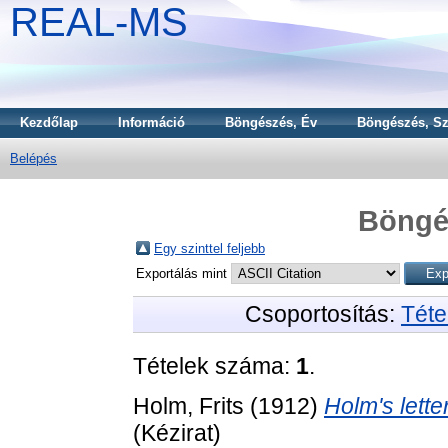
REAL-MS
Kezdőlap
Információ
Böngészés, Év
Böngészés, Sz
Belépés
Böngé
Egy szinttel feljebb
Exportálás mint
Csoportosítás:
Téte
Tételek száma:
1
.
Holm, Frits
(1912)
Holm's lette
(Kézirat)