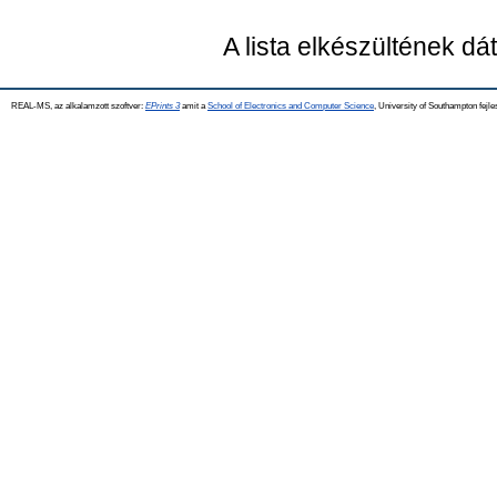
A lista elkészültének d
REAL-MS, az alkalamzott szoftver:
EPrints 3
amit a
School of Electronics and Computer Science
, University of Southampton fejle