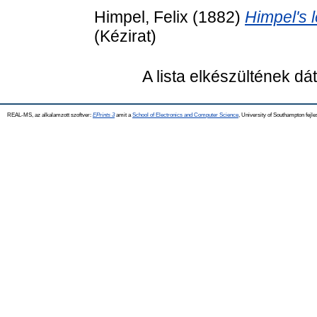
Himpel, Felix
(1882)
Himpel's l
(Kézirat)
A lista elkészültének d
REAL-MS, az alkalamzott szoftver:
EPrints 3
amit a
School of Electronics and Computer Science
, University of Southampton fejle