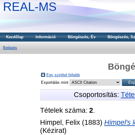
REAL-MS
Kezdőlap
Információ
Böngészés, Év
Böngészés, Sz
Belépés
Böngé
Egy szinttel feljebb
Exportálás mint
Csoportosítás:
Téte
Tételek száma:
2
.
Himpel, Felix
(1883)
Himpel's l
(Kézirat)