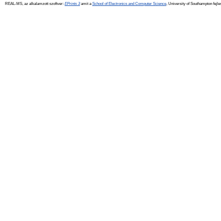
REAL-MS, az alkalamzott szoftver:
EPrints 3
amit a
School of Electronics and Computer Science
, University of Southampton fejle