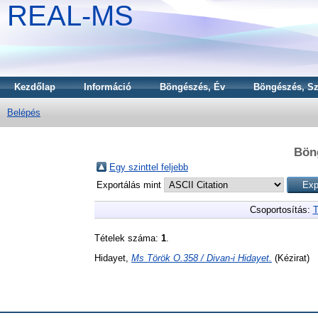
REAL-MS
Kezdőlap
Információ
Böngészés, Év
Böngészés, Sz
Belépés
Bön
Egy szinttel feljebb
Exportálás mint
Csoportosítás:
T
Tételek száma:
1
.
Hidayet,
Ms Török O.358 / Divan-i Hidayet.
(Kézirat)