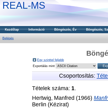
REAL-MS
Kezdőlap
Információ
Böngészés, Év
Böngészés, Sz
Belépés
Böngé
Egy szinttel feljebb
Exportálás mint
Csoportosítás:
Téte
Tételek száma:
1
.
Hertwig, Manfred
(1966)
Manfr
Berlin (Kézirat)