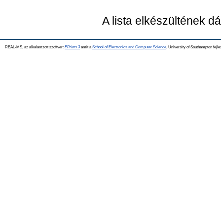
A lista elkészültének 
REAL-MS, az alkalamzott szoftver:
EPrints 3
amit a
School of Electronics and Computer Science
, University of Southampton fejle