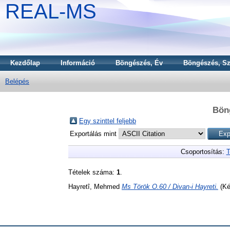
REAL-MS
Kezdőlap
Információ
Böngészés, Év
Böngészés, Sz
Belépés
Bön
Egy szinttel feljebb
Exportálás mint
Csoportosítás:
T
Tételek száma:
1
.
Hayretî, Mehmed
Ms Török O.60 / Divan-i Hayreti.
(Ké