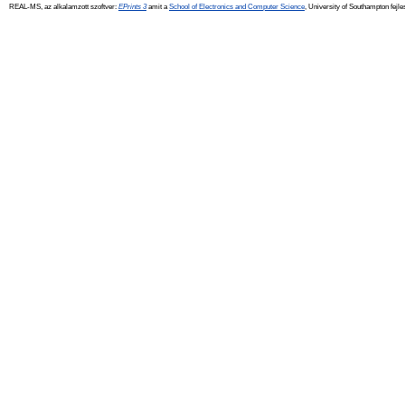
REAL-MS, az alkalamzott szoftver:
EPrints 3
amit a
School of Electronics and Computer Science
, University of Southampton fejle