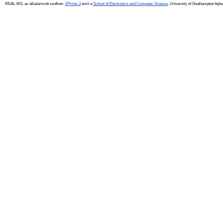
REAL-MS, az alkalamzott szoftver:
EPrints 3
amit a
School of Electronics and Computer Science
, University of Southampton fejle