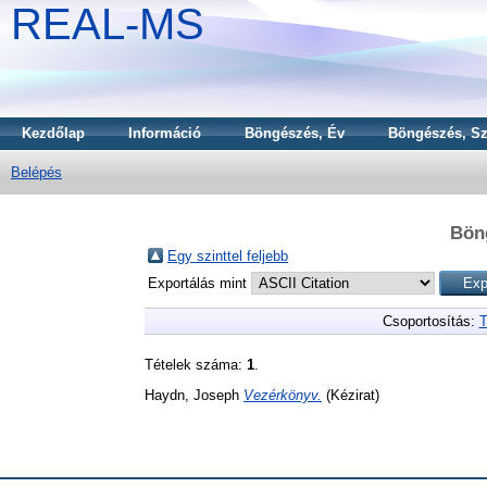
REAL-MS
Kezdőlap
Információ
Böngészés, Év
Böngészés, Sz
Belépés
Bön
Egy szinttel feljebb
Exportálás mint
Csoportosítás:
T
Tételek száma:
1
.
Haydn, Joseph
Vezérkönyv.
(Kézirat)