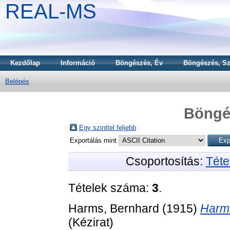
REAL-MS
Kezdőlap
Információ
Böngészés, Év
Böngészés, Sz
Belépés
Böngé
Egy szinttel feljebb
Exportálás mint
Csoportosítás:
Téte
Tételek száma:
3
.
Harms, Bernhard
(1915)
Harms
(Kézirat)