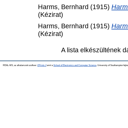
Harms, Bernhard
(1915)
Harms
(Kézirat)
Harms, Bernhard
(1915)
Harms
(Kézirat)
A lista elkészültének 
REAL-MS, az alkalamzott szoftver:
EPrints 3
amit a
School of Electronics and Computer Science
, University of Southampton fejle