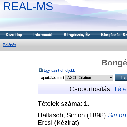
REAL-MS
Kezdőlap
Információ
Böngészés, Év
Böngészés, Sz
Belépés
Böngé
Egy szinttel feljebb
Exportálás mint
Csoportosítás:
Téte
Tételek száma:
1
.
Hallasch, Simon
(1898)
Simon 
Ercsi (Kézirat)