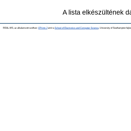
A lista elkészültének 
REAL-MS, az alkalamzott szoftver:
EPrints 3
amit a
School of Electronics and Computer Science
, University of Southampton fejle