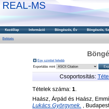
REAL-MS
Kezdőlap
Információ
Böngészés, Év
Böngészés, Sz
Belépés
Böngé
Egy szinttel feljebb
Exportálás mint
Csoportosítás:
Téte
Tételek száma:
1
.
Haász, Árpád
és
Haász, Emmi
Lukács Györgynek.
, Budapest