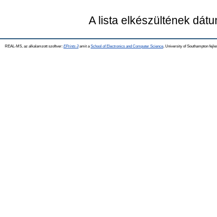
A lista elkészültének dát
REAL-MS, az alkalamzott szoftver:
EPrints 3
amit a
School of Electronics and Computer Science
, University of Southampton fejle