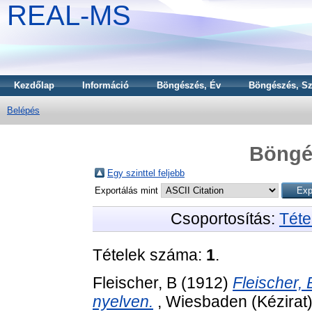
REAL-MS
Kezdőlap
Információ
Böngészés, Év
Böngészés, Sz
Belépés
Böngé
Egy szinttel feljebb
Exportálás mint
Csoportosítás:
Téte
Tételek száma:
1
.
Fleischer, B
(1912)
Fleischer,
nyelven.
, Wiesbaden (Kézirat