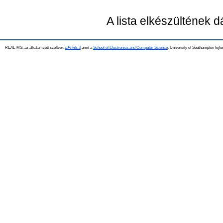
A lista elkészültének 
REAL-MS, az alkalamzott szoftver:
EPrints 3
amit a
School of Electronics and Computer Science
, University of Southampton fejle