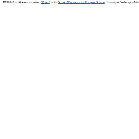
REAL-MS, az alkalamzott szoftver:
EPrints 3
amit a
School of Electronics and Computer Science
, University of Southampton fejle