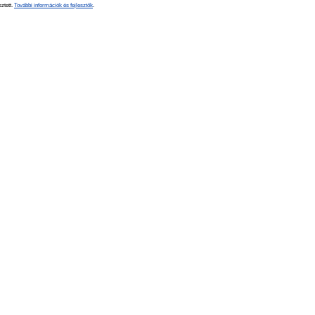
sztett.
További információk és fejlesztők
.