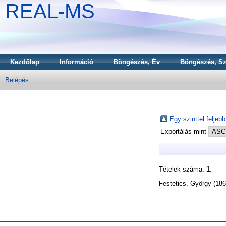
REAL-MS
Kezdőlap
Információ
Böngészés, Év
Böngészés, Sz
Belépés
Egy szinttel feljebb
Exportálás mint
Tételek száma:
1
.
Festetics, György
(18