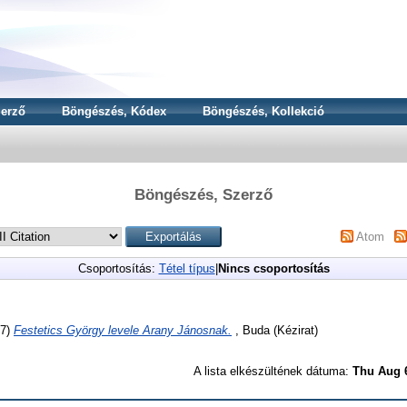
erző
Böngészés, Kódex
Böngészés, Kollekció
Böngészés, Szerző
Atom
Csoportosítás:
Tétel típus
|
Nincs csoportosítás
67)
Festetics György levele Arany Jánosnak.
, Buda (Kézirat)
A lista elkészültének dátuma:
Thu Aug 