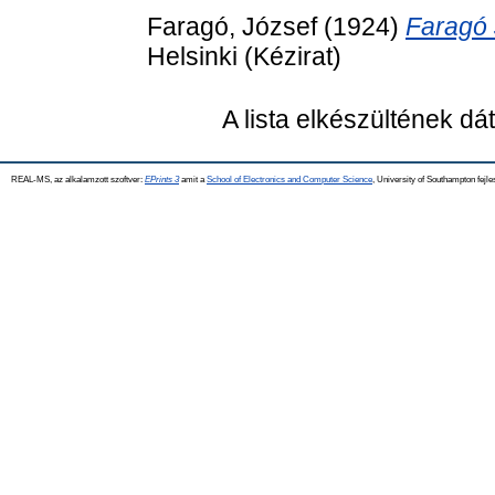
Faragó, József
(1924)
Faragó 
Helsinki (Kézirat)
A lista elkészültének d
REAL-MS, az alkalamzott szoftver:
EPrints 3
amit a
School of Electronics and Computer Science
, University of Southampton fejle