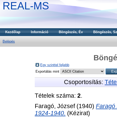
REAL-MS
Kezdőlap
Információ
Böngészés, Év
Böngészés, Sz
Belépés
Böngé
Egy szinttel feljebb
Exportálás mint
Csoportosítás:
Téte
Tételek száma:
2
.
Faragó, József
(1940)
Faragó 
1924-1940.
(Kézirat)