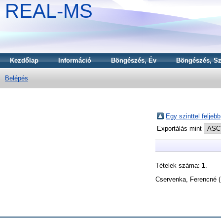
REAL-MS
Kezdőlap
Információ
Böngészés, Év
Böngészés, Sz
Belépés
Egy szinttel feljebb
Exportálás mint
Tételek száma:
1
.
Cservenka, Ferencné
(