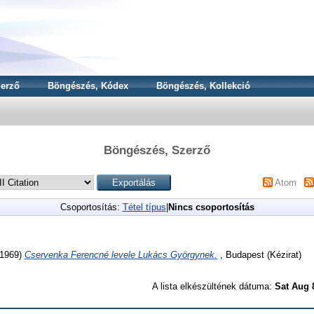
erző
Böngészés, Kódex
Böngészés, Kollekció
Böngészés, Szerző
Atom
Csoportosítás:
Tétel típus
|
Nincs csoportosítás
1969)
Cservenka Ferencné levele Lukács Györgynek.
, Budapest (Kézirat)
A lista elkészültének dátuma:
Sat Aug 