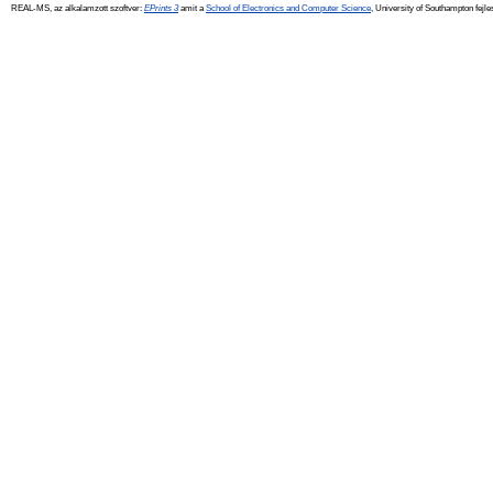
REAL-MS, az alkalamzott szoftver:
EPrints 3
amit a
School of Electronics and Computer Science
, University of Southampton fejle