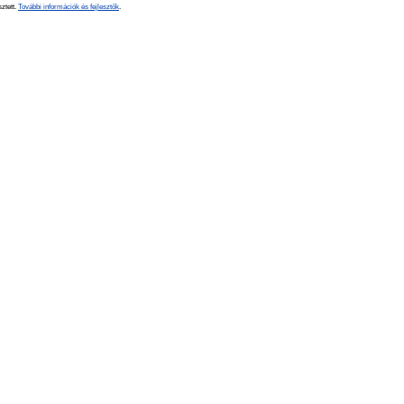
sztett.
További információk és fejlesztők
.