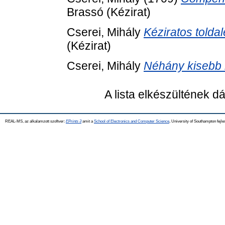
Brassó (Kézirat)
Cserei, Mihály
Kéziratos toldal
(Kézirat)
Cserei, Mihály
Néhány kisebb
A lista elkészültének 
REAL-MS, az alkalamzott szoftver:
EPrints 3
amit a
School of Electronics and Computer Science
, University of Southampton fejle