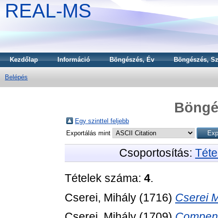
REAL-MS
Kezdőlap
Információ
Böngészés, Év
Böngészés, Sz
Belépés
Böngé
Egy szinttel feljebb
Exportálás mint
Csoportosítás:
Téte
Tételek száma:
4
.
Cserei, Mihály
(1716)
Cserei M
Cserei, Mihály
(1709)
Compendi