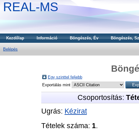
REAL-MS
Kezdőlap
Információ
Böngészés, Év
Böngészés, Sz
Belépés
Böngé
Egy szinttel feljebb
Exportálás mint
Csoportosítás:
Téte
Ugrás:
Kézirat
Tételek száma:
1
.