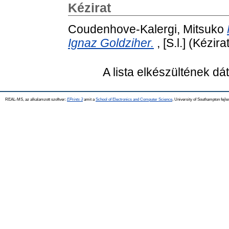
Kézirat
Coudenhove-Kalergi, Mitsuko
Ignaz Goldziher.
, [S.l.] (Kézira
A lista elkészültének d
REAL-MS, az alkalamzott szoftver:
EPrints 3
amit a
School of Electronics and Computer Science
, University of Southampton fejle