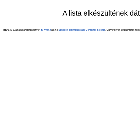
A lista elkészültének d
REAL-MS, az alkalamzott szoftver:
EPrints 3
amit a
School of Electronics and Computer Science
, University of Southampton fejle