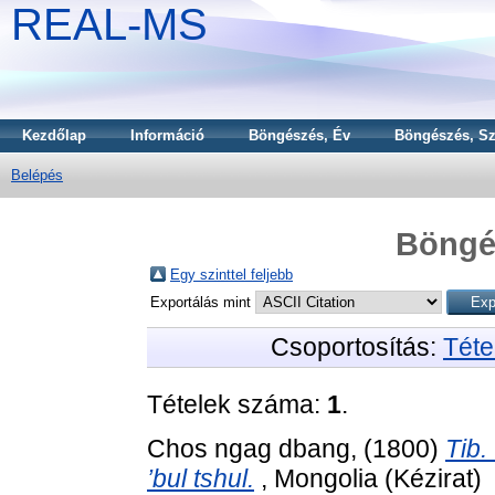
REAL-MS
Kezdőlap
Információ
Böngészés, Év
Böngészés, Sz
Belépés
Böngé
Egy szinttel feljebb
Exportálás mint
Csoportosítás:
Téte
Tételek száma:
1
.
Chos ngag dbang,
(1800)
Tib.
’bul tshul.
, Mongolia (Kézirat)