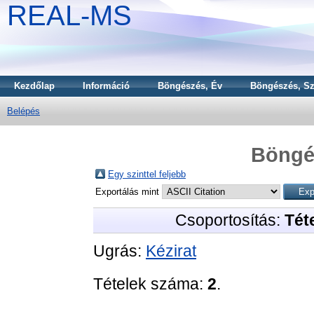
REAL-MS
Kezdőlap
Információ
Böngészés, Év
Böngészés, Sz
Belépés
Böngé
Egy szinttel feljebb
Exportálás mint
Csoportosítás:
Téte
Ugrás:
Kézirat
Tételek száma:
2
.