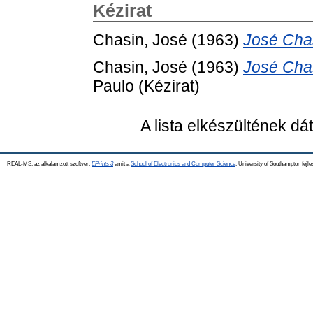
Kézirat
Chasin, José
(1963)
José Cha
Chasin, José
(1963)
José Cha
Paulo (Kézirat)
A lista elkészültének d
REAL-MS, az alkalamzott szoftver:
EPrints 3
amit a
School of Electronics and Computer Science
, University of Southampton fejle