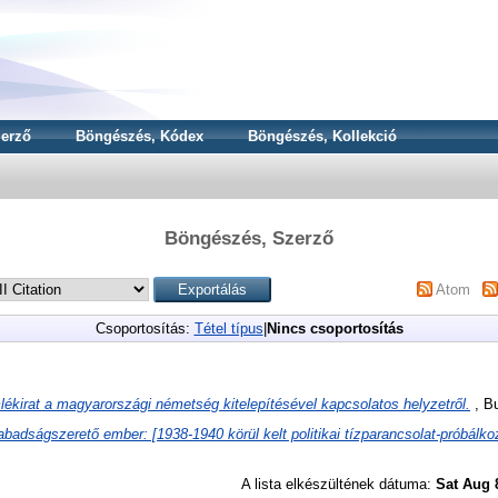
erző
Böngészés, Kódex
Böngészés, Kollekció
Böngészés, Szerző
Atom
Csoportosítás:
Tétel típus
|
Nincs csoportosítás
ékirat a magyarországi németség kitelepítésével kapcsolatos helyzetről.
, Bu
badságszerető ember: [1938-1940 körül kelt politikai tízparancsolat-próbálko
A lista elkészültének dátuma:
Sat Aug 