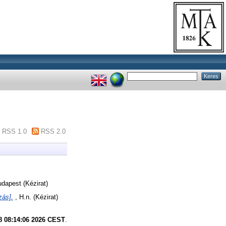
RSS 1.0
RSS 2.0
dapest (Kézirat)
zás].
, H.n. (Kézirat)
8 08:14:06 2026 CEST
.