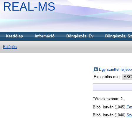
REAL-MS
Kezdőlap
Információ
Böngészés, Év
Böngészés, Sz
Belépés
Egy szinttel feljebb
Exportálás mint
Tételek száma:
2
.
Bibó, István
(1945)
Eml
Bibó, István
(1940)
Sza