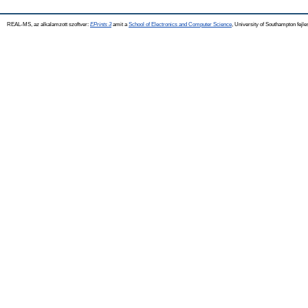
REAL-MS, az alkalamzott szoftver:
EPrints 3
amit a
School of Electronics and Computer Science
, University of Southampton fejle