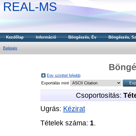
REAL-MS
Kezdőlap
Információ
Böngészés, Év
Böngészés, Sz
Belépés
Böngé
Egy szinttel feljebb
Exportálás mint
Csoportosítás:
Téte
Ugrás:
Kézirat
Tételek száma:
1
.