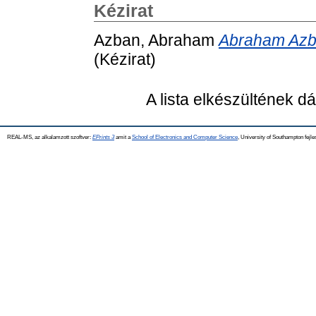
Kézirat
Azban, Abraham
Abraham Azban
(Kézirat)
A lista elkészültének 
REAL-MS, az alkalamzott szoftver:
EPrints 3
amit a
School of Electronics and Computer Science
, University of Southampton fejle