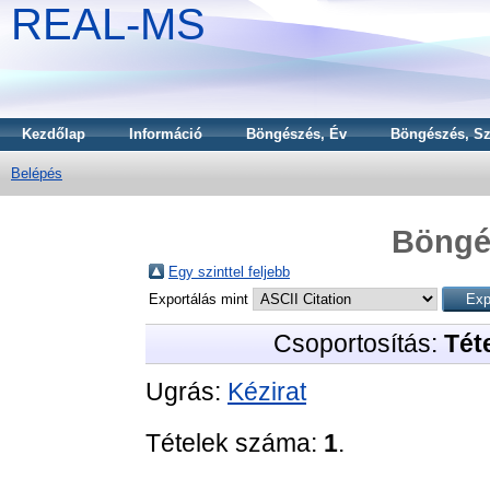
REAL-MS
Kezdőlap
Információ
Böngészés, Év
Böngészés, Sz
Belépés
Böngé
Egy szinttel feljebb
Exportálás mint
Csoportosítás:
Téte
Ugrás:
Kézirat
Tételek száma:
1
.