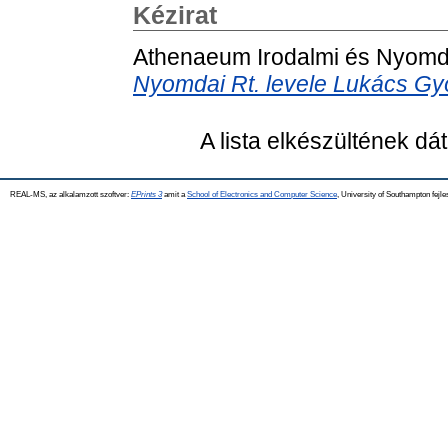
Kézirat
Athenaeum Irodalmi és Nyomda
Nyomdai Rt. levele Lukács Gy
A lista elkészültének d
REAL-MS, az alkalamzott szoftver:
EPrints 3
amit a
School of Electronics and Computer Science
, University of Southampton fejle