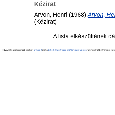
Kézirat
Arvon, Henri
(1968)
Arvon, He
(Kézirat)
A lista elkészültének 
REAL-MS, az alkalamzott szoftver:
EPrints 3
amit a
School of Electronics and Computer Science
, University of Southampton fejle