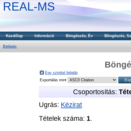
REAL-MS
Kezdőlap
Információ
Böngészés, Év
Böngészés, Sz
Belépés
Böngé
Egy szinttel feljebb
Exportálás mint
Csoportosítás:
Téte
Ugrás:
Kézirat
Tételek száma:
1
.