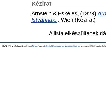
Kézirat
Arnstein & Eskeles,
(1829)
Arn
Istvánnak.
, Wien (Kézirat)
A lista elkészültének 
REAL-MS, az alkalamzott szoftver:
EPrints 3
amit a
School of Electronics and Computer Science
, University of Southampton fejle