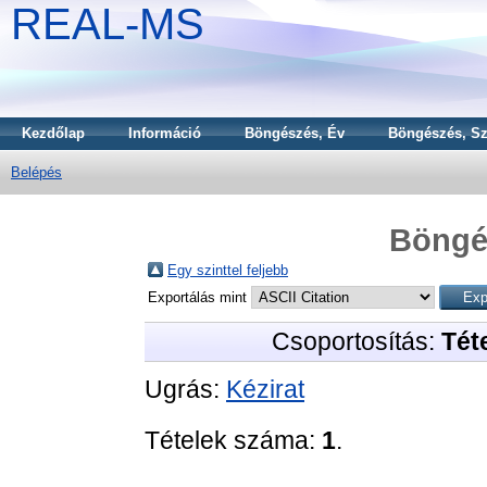
REAL-MS
Kezdőlap
Információ
Böngészés, Év
Böngészés, Sz
Belépés
Böngé
Egy szinttel feljebb
Exportálás mint
Csoportosítás:
Téte
Ugrás:
Kézirat
Tételek száma:
1
.