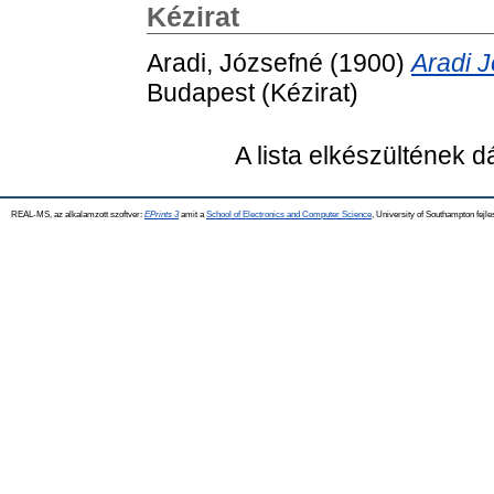
Kézirat
Aradi, Józsefné
(1900)
Aradi 
Budapest (Kézirat)
A lista elkészültének 
REAL-MS, az alkalamzott szoftver:
EPrints 3
amit a
School of Electronics and Computer Science
, University of Southampton fejle