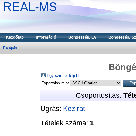
REAL-MS
Kezdőlap
Információ
Böngészés, Év
Böngészés, Sz
Belépés
Böngé
Egy szinttel feljebb
Exportálás mint
Csoportosítás:
Téte
Ugrás:
Kézirat
Tételek száma:
1
.