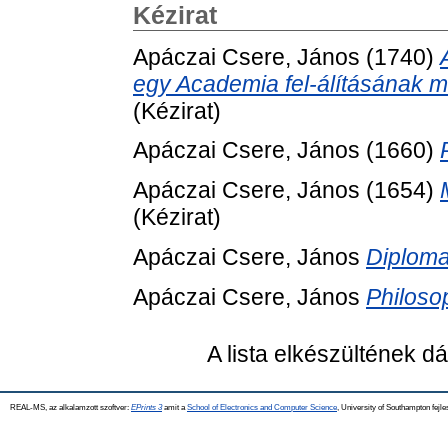
Kézirat
Apáczai Csere, János
(1740)
egy Academia fel-álításának m
(Kézirat)
Apáczai Csere, János
(1660)
Apáczai Csere, János
(1654)
(Kézirat)
Apáczai Csere, János
Diploma
Apáczai Csere, János
Philoso
A lista elkészültének 
REAL-MS, az alkalamzott szoftver:
EPrints 3
amit a
School of Electronics and Computer Science
, University of Southampton fejle