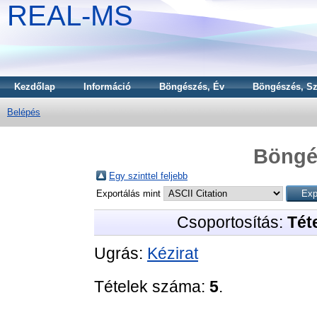
REAL-MS
Kezdőlap
Információ
Böngészés, Év
Böngészés, Sz
Belépés
Böngé
Egy szinttel feljebb
Exportálás mint
Csoportosítás:
Téte
Ugrás:
Kézirat
Tételek száma:
5
.