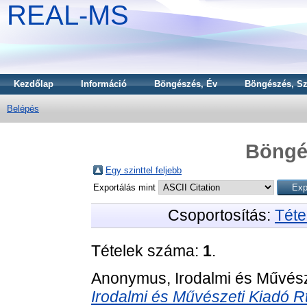
REAL-MS
Kezdőlap
Információ
Böngészés, Év
Böngészés, Sz
Belépés
Böngé
Egy szinttel feljebb
Exportálás mint
Csoportosítás:
Téte
Tételek száma:
1
.
Anonymus, Irodalmi és Művész
Irodalmi és Művészeti Kiadó R