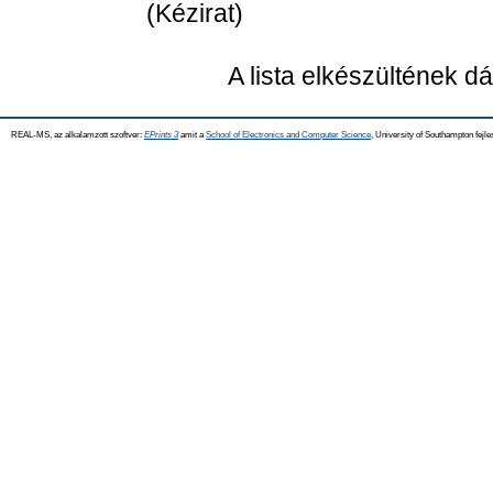
(Kézirat)
A lista elkészültének 
REAL-MS, az alkalamzott szoftver:
EPrints 3
amit a
School of Electronics and Computer Science
, University of Southampton fejle