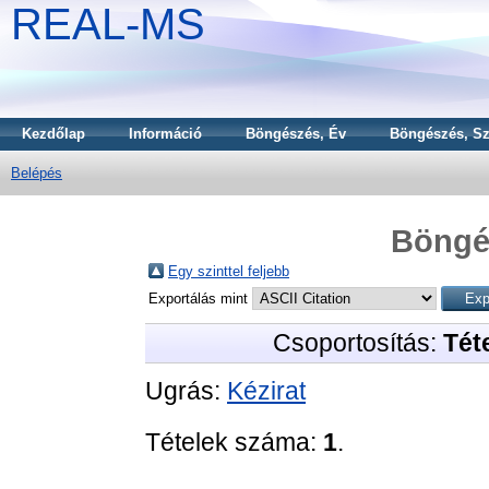
REAL-MS
Kezdőlap
Információ
Böngészés, Év
Böngészés, Sz
Belépés
Böngé
Egy szinttel feljebb
Exportálás mint
Csoportosítás:
Téte
Ugrás:
Kézirat
Tételek száma:
1
.