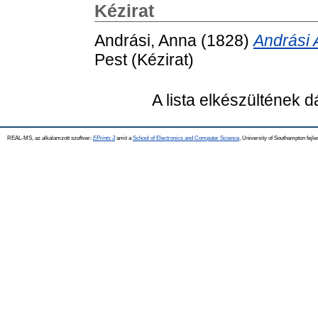
Kézirat
Andrási, Anna
(1828)
Andrási 
Pest (Kézirat)
A lista elkészültének 
REAL-MS, az alkalamzott szoftver:
EPrints 3
amit a
School of Electronics and Computer Science
, University of Southampton fejle