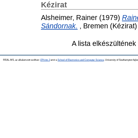
Kézirat
Alsheimer, Rainer
(1979)
Rain
Sándornak.
, Bremen (Kézirat)
A lista elkészülténe
REAL-MS, az alkalamzott szoftver:
EPrints 3
amit a
School of Electronics and Computer Science
, University of Southampton fejle