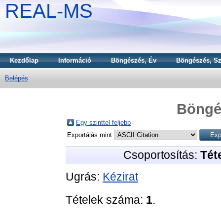
REAL-MS
Kezdőlap
Információ
Böngészés, Év
Böngészés, Sz
Belépés
Böngé
Egy szinttel feljebb
Exportálás mint
Csoportosítás:
Téte
Ugrás:
Kézirat
Tételek száma:
1
.