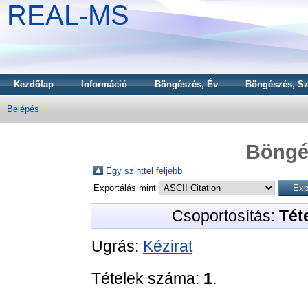
REAL-MS
Kezdőlap
Információ
Böngészés, Év
Böngészés, Sz
Belépés
Böngé
Egy szinttel feljebb
Exportálás mint
Csoportosítás:
Téte
Ugrás:
Kézirat
Tételek száma:
1
.