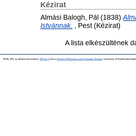
Kézirat
Almási Balogh, Pál
(1838)
Almá
Istvánnak.
, Pest (Kézirat)
A lista elkészültének 
REAL-MS, az alkalamzott szoftver:
EPrints 3
amit a
School of Electronics and Computer Science
, University of Southampton fejle