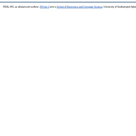
REAL-MS, az alkalamzott szoftver:
EPrints 3
amit a
School of Electronics and Computer Science
, University of Southampton fejle