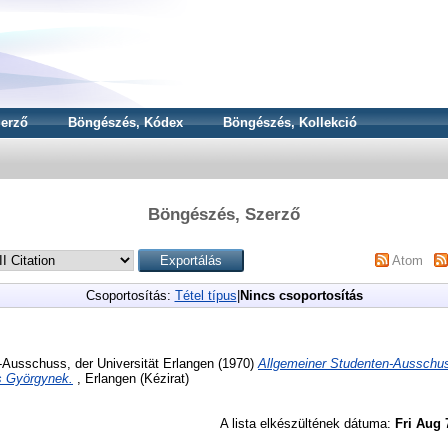
erző
Böngészés, Kódex
Böngészés, Kollekció
Böngészés, Szerző
Atom
Csoportosítás:
Tétel típus
|
Nincs csoportosítás
-Ausschuss, der Universität Erlangen
(1970)
Allgemeiner Studenten-Ausschuss
s Györgynek.
, Erlangen (Kézirat)
A lista elkészültének dátuma:
Fri Aug 