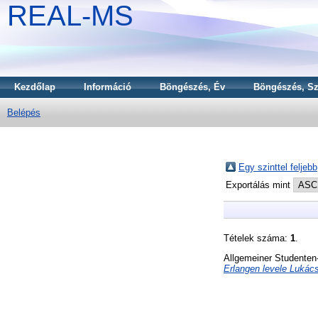
REAL-MS
Kezdőlap
Információ
Böngészés, Év
Böngészés, Sz
Belépés
Egy szinttel feljebb
Exportálás mint
Tételek száma:
1
.
Allgemeiner Studenten
Erlangen levele Lukác