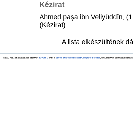
Kézirat
Ahmed paşa ibn Veliyüddîn,
(
(Kézirat)
A lista elkészültének 
REAL-MS, az alkalamzott szoftver:
EPrints 3
amit a
School of Electronics and Computer Science
, University of Southampton fejle