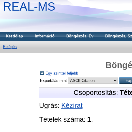
REAL-MS
Kezdőlap
Információ
Böngészés, Év
Böngészés, Sz
Belépés
Böngé
Egy szinttel feljebb
Exportálás mint
Csoportosítás:
Téte
Ugrás:
Kézirat
Tételek száma:
1
.