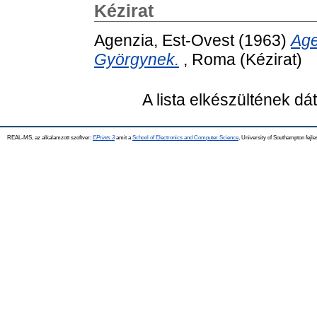
Kézirat
Agenzia, Est-Ovest
(1963)
Age
Györgynek.
, Roma (Kézirat)
A lista elkészültének d
REAL-MS, az alkalamzott szoftver:
EPrints 3
amit a
School of Electronics and Computer Science
, University of Southampton fejle