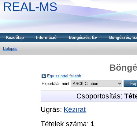
REAL-MS
Kezdőlap
Információ
Böngészés, Év
Böngészés, Sz
Belépés
Böngé
Egy szinttel feljebb
Exportálás mint
Csoportosítás:
Téte
Ugrás:
Kézirat
Tételek száma:
1
.