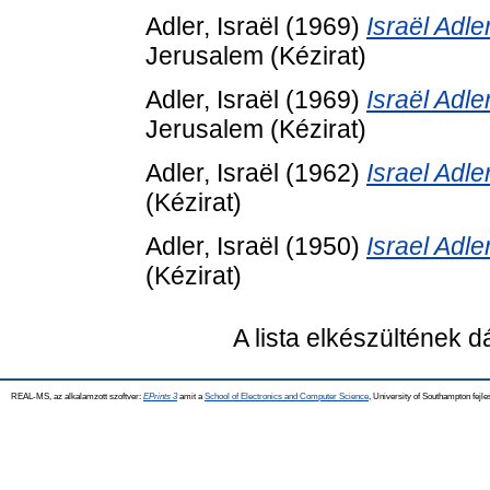
Adler, Israël
(1969)
Israël Adl
Jerusalem (Kézirat)
Adler, Israël
(1969)
Israël Adl
Jerusalem (Kézirat)
Adler, Israël
(1962)
Israel Adl
(Kézirat)
Adler, Israël
(1950)
Israel Adl
(Kézirat)
A lista elkészültének 
REAL-MS, az alkalamzott szoftver:
EPrints 3
amit a
School of Electronics and Computer Science
, University of Southampton fejle