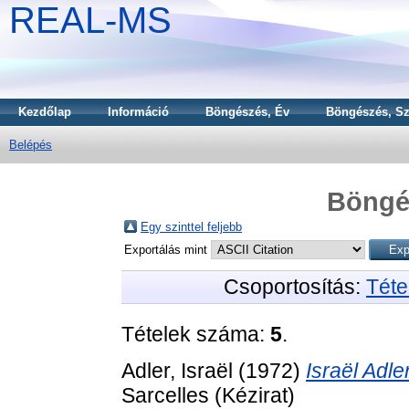
REAL-MS
Kezdőlap
Információ
Böngészés, Év
Böngészés, Sz
Belépés
Böngé
Egy szinttel feljebb
Exportálás mint
Csoportosítás:
Téte
Tételek száma:
5
.
Adler, Israël
(1972)
Israël Adl
Sarcelles (Kézirat)