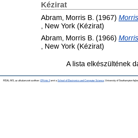
Kézirat
Abram, Morris B.
(1967)
Morri
, New York (Kézirat)
Abram, Morris B.
(1966)
Morri
, New York (Kézirat)
A lista elkészültének 
REAL-MS, az alkalamzott szoftver:
EPrints 3
amit a
School of Electronics and Computer Science
, University of Southampton fejle