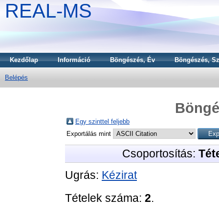
REAL-MS
Kezdőlap
Információ
Böngészés, Év
Böngészés, Sz
Belépés
Böngé
Egy szinttel feljebb
Exportálás mint
Csoportosítás:
Téte
Ugrás:
Kézirat
Tételek száma:
2
.