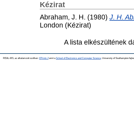
Kézirat
Abraham, J. H.
(1980)
J. H. A
London (Kézirat)
A lista elkészültének 
REAL-MS, az alkalamzott szoftver:
EPrints 3
amit a
School of Electronics and Computer Science
, University of Southampton fejle