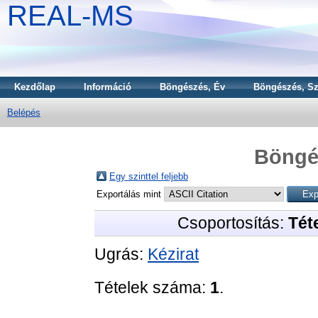
REAL-MS
Kezdőlap
Információ
Böngészés, Év
Böngészés, Sz
Belépés
Böngé
Egy szinttel feljebb
Exportálás mint
Csoportosítás:
Téte
Ugrás:
Kézirat
Tételek száma:
1
.