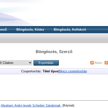
erző
Böngészés, Kódex
Böngészés, Kollekció
Böngészés, Szerző
Atom
Csoportosítás:
Tétel típus
|
Nincs csoportosítás
)
Abraham Anikó levele Scheiber Sándornak.
(Kézirat)