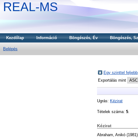
REAL-MS
Kezdőlap
Információ
Böngészés, Év
Böngészés, Sz
Belépés
Egy szinttel feljebb
Exportálás mint
Ugrás:
Kézirat
Tételek száma:
5
.
Kézirat
Abraham, Anikó
(1981