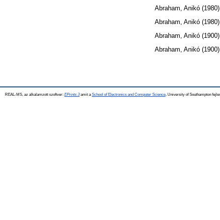
Abraham, Anikó
(1980
Abraham, Anikó
(1980
Abraham, Anikó
(1900
Abraham, Anikó
(1900
REAL-MS, az alkalamzott szoftver:
EPrints 3
amit a
School of Electronics and Computer Science
, University of Southampton fejle