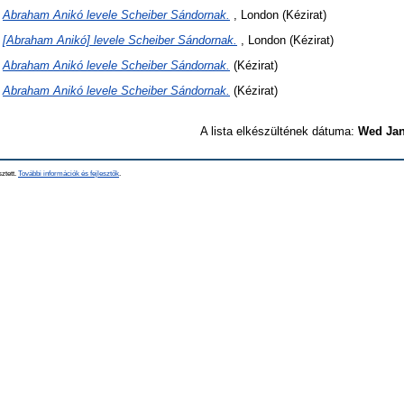
)
Abraham Anikó levele Scheiber Sándornak.
, London (Kézirat)
)
[Abraham Anikó] levele Scheiber Sándornak.
, London (Kézirat)
)
Abraham Anikó levele Scheiber Sándornak.
(Kézirat)
)
Abraham Anikó levele Scheiber Sándornak.
(Kézirat)
A lista elkészültének dátuma:
Wed Jan
sztett.
További információk és fejlesztők
.