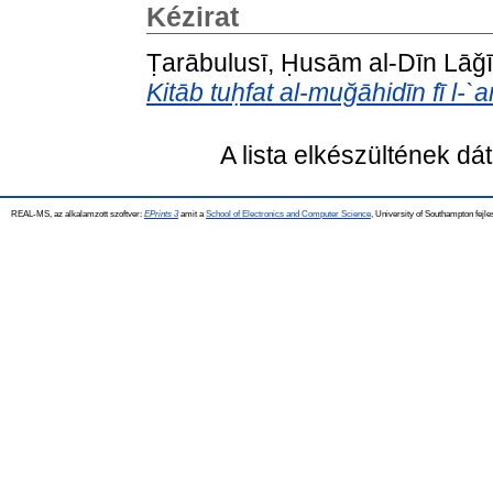
Kézirat
Ṭarābulusī, Ḥusām al-Dīn Lāǧīn
Kitāb tuḥfat al-muğāhidīn fī l-`
A lista elkészültének d
REAL-MS, az alkalamzott szoftver:
EPrints 3
amit a
School of Electronics and Computer Science
, University of Southampton fejle