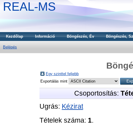
REAL-MS
Kezdőlap
Információ
Böngészés, Év
Böngészés, Sz
Belépés
Böngé
Egy szinttel feljebb
Exportálás mint
Csoportosítás:
Téte
Ugrás:
Kézirat
Tételek száma:
1
.