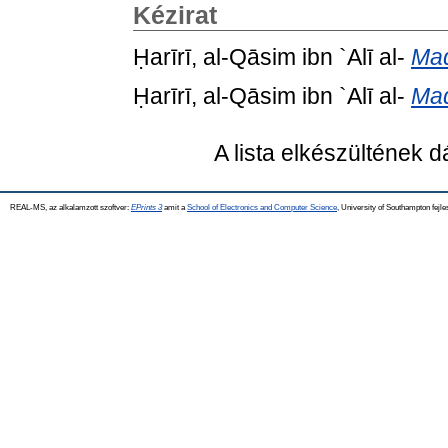
Kézirat
Ḥarīrī, al-Qāsim ibn `Alī al-
Maq
Ḥarīrī, al-Qāsim ibn `Alī al-
Maq
A lista elkészültének 
REAL-MS, az alkalamzott szoftver:
EPrints 3
amit a
School of Electronics and Computer Science
, University of Southampton fejle