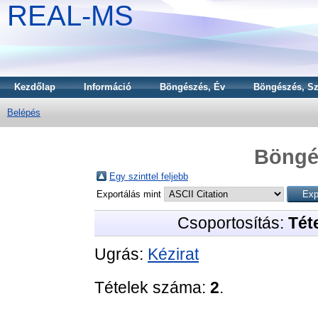
REAL-MS
Kezdőlap
Információ
Böngészés, Év
Böngészés, Sz
Belépés
Böngé
Egy szinttel feljebb
Exportálás mint
Csoportosítás:
Téte
Ugrás:
Kézirat
Tételek száma:
2
.