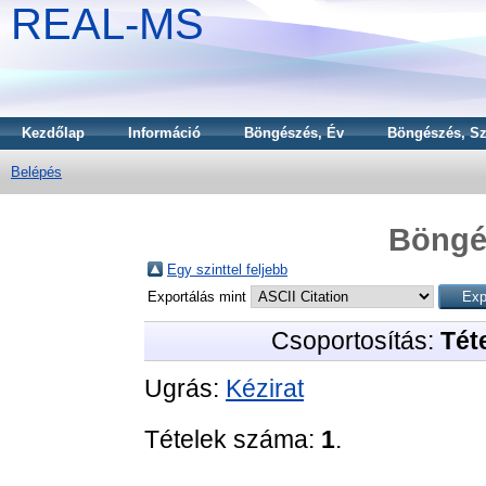
REAL-MS
Kezdőlap
Információ
Böngészés, Év
Böngészés, Sz
Belépés
Böngé
Egy szinttel feljebb
Exportálás mint
Csoportosítás:
Téte
Ugrás:
Kézirat
Tételek száma:
1
.