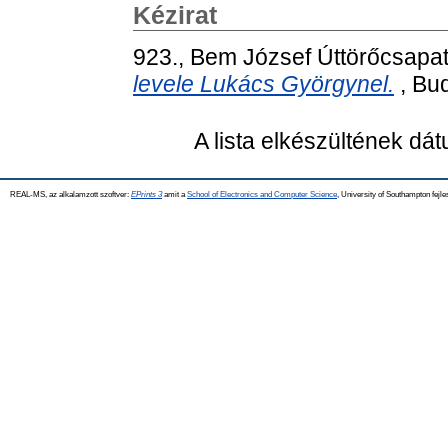
Kézirat
923., Bem József Úttörőcsapa
levele Lukács Györgynel.
, Bud
A lista elkészültének dá
REAL-MS, az alkalamzott szoftver:
EPrints 3
amit a
School of Electronics and Computer Science
, University of Southampton fejle