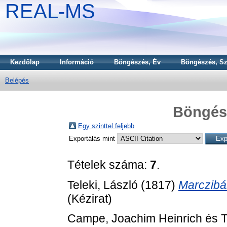
REAL-MS
Kezdőlap
Információ
Böngészés, Év
Böngészés, Sz
Belépés
Böngész
Egy szinttel feljebb
Exportálás mint
Tételek száma:
7
.
Teleki, László
(1817)
Marczibá
(Kézirat)
Campe, Joachim Heinrich
és
T