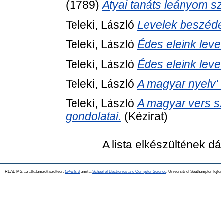
(1789)
Atyai tanáts leányom s
Teleki, László
Levelek beszéde
Teleki, László
Édes eleink level
Teleki, László
Édes eleink level
Teleki, László
A magyar nyelv'
Teleki, László
A magyar vers s
gondolatai.
(Kézirat)
A lista elkészültének 
REAL-MS, az alkalamzott szoftver:
EPrints 3
amit a
School of Electronics and Computer Science
, University of Southampton fejle